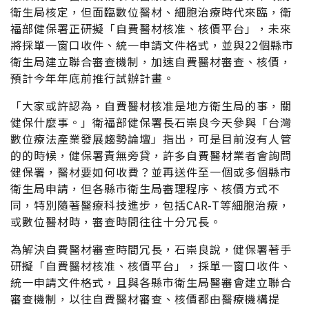
衛生局核定，但面臨數位醫材、細胞治療時代來臨，衛
福部健保署正研擬「自費醫材核准、核價平台」，未來
將採單一窗口收件、統一申請文件格式，並與22個縣市
衛生局建立聯合審查機制，加速自費醫材審查、核價，
預計今年年底前推行試辦計畫。
「大家或許認為，自費醫材核准是地方衛生局的事，關
健保什麼事。」衛福部健保署長石崇良今天參與「台灣
數位療法產業發展趨勢論壇」指出，可是目前沒有人管
的的時候，健保署責無旁貸，許多自費醫材業者會詢問
健保署，醫材要如何收費？並再送件至一個或多個縣市
衛生局申請，但各縣市衛生局審理程序、核價方式不
同，特別隨著醫療科技進步，包括CAR-T等細胞治療，
或數位醫材時，審查時間往往十分冗長。
為解決自費醫材審查時間冗長，石崇良說，健保署著手
研擬「自費醫材核准、核價平台」，採單一窗口收件、
統一申請文件格式，且與各縣市衛生局醫審會建立聯合
審查機制，以往自費醫材審查、核價都由醫療機構提