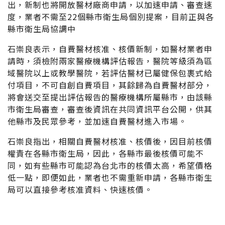
出，新制也將開放醫材廠商申請，以加速申請、審查速
度，業者不需至22個縣市衛生局個別提案，目前正與各
縣市衛生局協調中
石崇良表示，自費醫材核准、核價新制，如醫材業者申
請時，須檢附兩家醫療機構評估報告，醫院等級須為區
域醫院以上或教學醫院，若評估醫材已屬健保包裹式給
付項目，不可自創自費項目，其餘歸為自費醫材部分，
將會送交至提出評估報告的醫療機構所屬縣市，由該縣
市衛生局審查，審查後資訊在共同資訊平台公開，供其
他縣市及民眾參考，並加速自費醫材進入市場。
石崇良指出，相關自費醫材核准、核價後，因目前核價
權責在各縣市衛生局，因此，各縣市最後核價可能不
同，如有些縣市可能認為台北市的核價太高，希望價格
低一點，即便如此，業者也不需重新申請，各縣市衛生
局可以直接參考核准資料、快速核價。